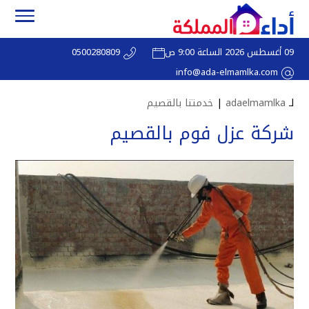
09 أغسطس 2026 الساعة 9:00 ص
0500280809
info@ada-elmamlka.com
لـ
adaelmamlka
|
خدمتنا بالقصيم
شركة عزل فوم بالقصيم