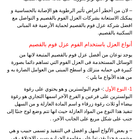
– لان من أخطر أعراض تأثير الرطوبة هو الإصابة بالحساسية و
يمكنك الاستعانة بشركات العزل الفوم بالقصيم و التواصل مع
افضل شركة عزل فوم بالقصيم لحماية الأرضية فة المبانى
السكنية بالقصيم.
أنواع العزل باستخدام الفوم عزل فوم بالقصيم
يوجد نوعان من أفضل عزل فوم بالقصيم المتبعة لانها من
الوسائل المستخدمة فى العزل الفوم التي تساهم دائما بصورة
كبيرة في حمايه منزلك و اسطح المبنى من العوامل الضارة به و
من هذه الأنواع ما يلي :-
1- النوع الأول
:- فوم البولسترين و هو يحتوي على رغوة
البولسترين على فرعين و الفرع الآخر اسمها التجاري هو رغوة
بيضاء أو ثلاث رغوة زرقاء و اسم المادة العازلة و من السهل
تنفيذ هذا النوع من المواد العازلة حيث انها تتم وضع لوح جنبًا إلى
جنب على شكل مربع على الجانب الآخر، .
– و بعض الألواح أسهل و افضل في التنفيذ و تسمى حبيب و هي
مشهورة جدا بقدرتها على مقاومة الحراره بسبب الاختلاف في