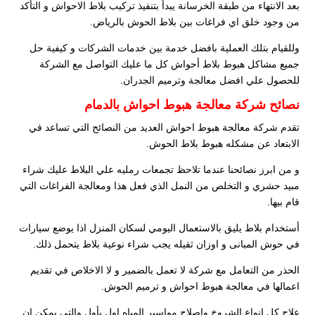
بعد الانتهاء من طبقة الخرسانة يبدأ بتنفيذ تركيب بلاط الاحواش و التأكد
من وجود خلق اي فراغات بين بلاط الحوش بالرياض.
وللقيام بتلك العملية بافضل خدمة بين خدمات الشركات و كيفية حل
جميع مشاكل هبوط بلاط أحواش كل ما عليك التواصل مع الشركة
للحصول علي افضل معالجة وترميم الجدران.
نصائح شركة معالجة هبوط احواش بالدمام
تقدم شركة معالجة هبوط احواش العديد من النصائح التي تساعد في
الابتعاد عن مشكله هبوط بلاط الحوش.
و من ابرز نصائحنا عندما تلاحظ تجمعات رمليه علي البلاط عليك شراء
مبيد حشري و التخلص من النمل الذي فعل هذا ومعالجة الفراغات التي
قام بيها.
أستخدام بلاط يليق بالاستعمال اليومي لسكان المنزل اذا يوضع سيارات
في حوش المبانى و اوزان ثقيله يجب شراء نوعية بلاط يتحمل ذلك.
الحذر من التعامل مع شركة لا تعمل بالضمير و لا الاخلاص في تقديم
اعمالها في معالجة هبوط احواش و ترميم الحوش.
علاج كل انواع الشروخ وإصلاح مواسير المياه اول بأول والتي يمكن ان