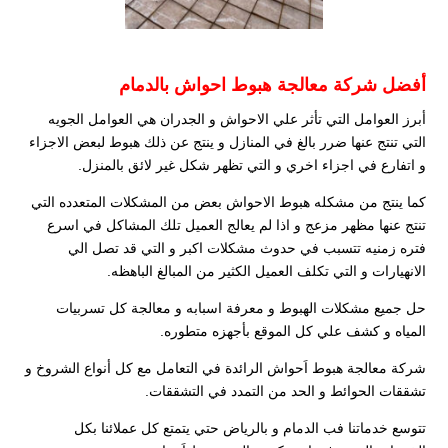
أفضل شركة معالجة هبوط احواش بالدمام
أبرز العوامل التي تأثر علي الاحواش و الجدران هي العوامل الجويه
التي تنتج عنها ضرر بالغ في المنازل و ينتج عن ذلك هبوط لبعض الاجزاء
و اتفارع في اجزاء اخري و التي تظهر شكل غير لائق بالمنزل.
كما ينتج من مشكله هبوط الاحواش بعض من المشكلات المتعدده التي
تنتج عنها مظهر مزعج و اذا لم يعالج العميل تلك المشاكل في اسرع
فتره زمنيه تتسبب في حدوث مشكلات اكبر و التي قد تصل الي
الانهيارات و التي تكلف العميل الكثير من المبالغ الباهظه.
حل جميع مشكلات الهبوط و معرفة اسبابه و معالجة كل تسربيات
المياه و كشف علي كل الموقع بأجهزه متطوره.
شركة معالجة هبوط اَحواش الرائدة في التعامل مع كل أنواع الشروخ و
تشققات الحوائط و الحد من التمدد في التشققات.
تتوسع خدماتنا فب الدمام و بالرياض حتي يتمتع كل عملائنا بكل