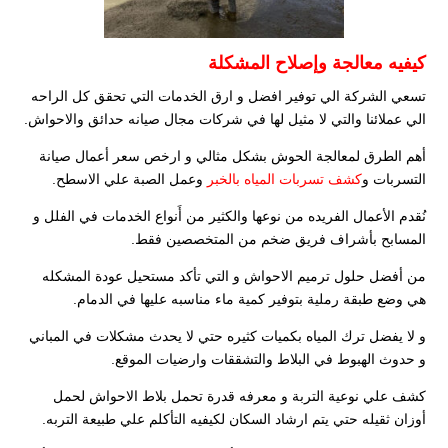
كيفيه معالجة وإصلاح المشكلة
تسعي الشركة الي توفير افضل و ارق الخدمات التي تحقق كل الراحه
الي عملائنا والتي لا مثيل لها في شركات مجال صيانه حدائق والاحواش.
أهم الطرق لمعالجة الحوش بشكل مثالي و ارخص سعر أعمال صيانة
التسربات و
كشف تسربات المياه بالخبر
وعمل الصبة علي الاسطح.
نُقدم الأعمال الفريده من نوعها والكثير من أَنواع الخدمات في الفلل و
المسابح بأشراف فريق ضخم من المتخصصين فقط.
من أفضل حلول ترميم الاحواش و التي تأكد مستحيل عودة المشكله
هي وضع طبقة رملية بتوفير كمية ماء مناسبه عليها في الدمام.
و لا يفضل ترك المياه بكميات كثيره حتي لا يحدث مشكلات في المباني
و حدوث الهبوط في البلاط والتشققات وارضيات الموقع.
كشف علي نوعية التربة و معرفه قدرة تحمل بلاط الاحواش لحمل
أوزان ثقيله حتي يتم ارشاد السكان لكيفيه التأكلم علي طبيعة التربه.