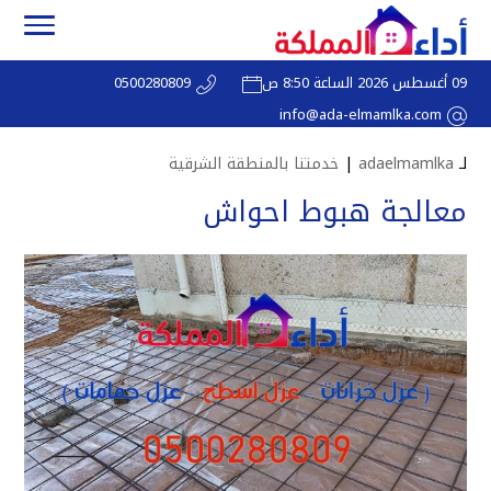
09 أغسطس 2026 الساعة 8:50 ص
0500280809
info@ada-elmamlka.com
لـ
adaelmamlka
|
خدمتنا بالمنطقة الشرقية
معالجة هبوط احواش