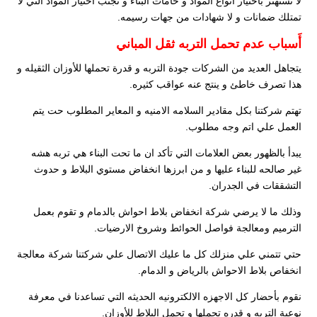
لا تستهتر باختيار أَنواع المواد و خامات البناء و تجنب اختيار المواد التي لا
تمتلك ضمانات و لا شهادات من جهات رسيمه.
أَسباب عدم تحمل التربه ثقل المباني
يتجاهل العديد من الشركات جودة التربه و قدرة تحملها للأوزان الثقيله و
هذا تصرف خاطئ و ينتج عنه عواقب كثيره.
تهتم شركتنا بكل مقادير السلامه الامنيه و المعاير المطلوب حت يتم
العمل علي اتم وجه مطلوب.
يبدأ بالظهور بعض العلامات التي تأكد ان ما تحت البناء هي تربه هشه
غير صالحه للبناء عليها و من ابرزها انخفاض مستوي البلاط و حدوث
التشققات في الجدران.
وذلك ما لا يرضي شركة انخفاض بلاط احواش بالدمام و تقوم بعمل
الترميم ومعالجة فواصل الحوائط وشروخ الارضيات.
حتي تتمني علي منزلك كل ما عليك الاتصال علي شركتنا شركة معالجة
انخفاص بلاط الاحواش بالرياض و الدمام.
نقوم بأحضار كل الاجهزه الالكترونيه الحديثه التي تساعدنا في معرفة
نوعية التربه و قدره تحملها و تحمل البلاط للأوزان.